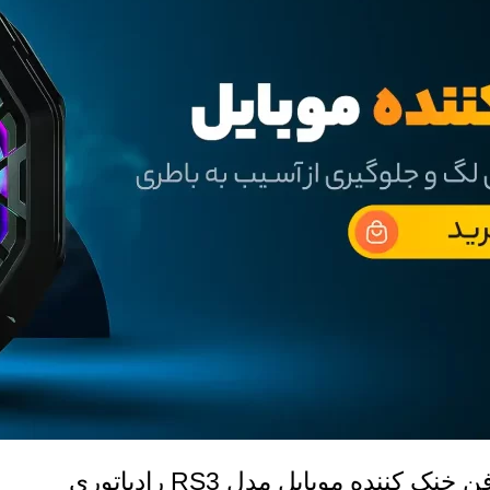
نده موبایل مدل RS3 رادیاتوری