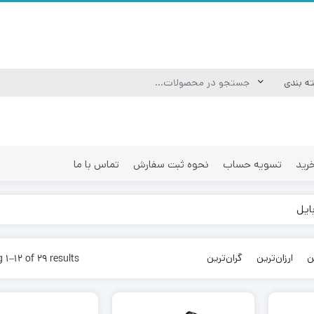
رید
تسویه حساب
نحوه ثبت سفارش
تماس با ما
ایل
ی موبایل
هدفون و هندزفری گیمینگ
ی موبایل
هدست گیمینگ
ن
ارزان‌ترین
گران‌ترین
 1–12 of 29 results
وبایل و ایپد
هدست و هدفون بی سیم
سی موبایل
استند و نگهدارنده هدست
تین انگشتی