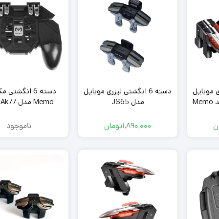
زری موبایل
دسته 6 انگشتی لیزری موبایل
دسته 6 انگشتی 
مدل JS65
o
1200mAh
ن
1,890,000
تومان
ناموجود