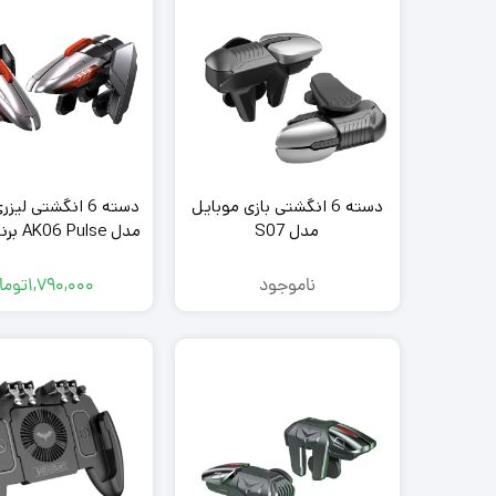
دسته 6 انگشتی بازی موبایل
دسته 6 انگشتی لی
میکروفون
مدل S07
مدل AK06 Pulse برند Memo
کابل و تبدیل
پاوربانک
ناموجود
1,790,000
توما